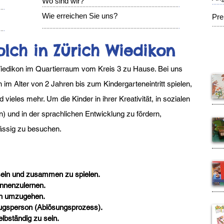
Wo sind wir?
........
...........................................................................................
.
...
.
Wie erreichen Sie uns?
Pre
........
...........................................................................................
.
...
.
olch in Zürich Wiedikon
 Wiedikon im Quartierraum vom Kreis 3 zu Hause. Bei uns
n im Alter von 2 Jahren bis zum Kindergarteneintritt spielen,
vieles mehr. Um die Kinder in ihrer Kreativität, in sozialen
) und in der sprachlichen Entwicklung zu fördern,
ässig zu besuchen.
sein und zusammen zu spielen.
ennenzulernen.
en umzugehen.
zugsperson (Ablösungsprozess).
elbständig zu sein.