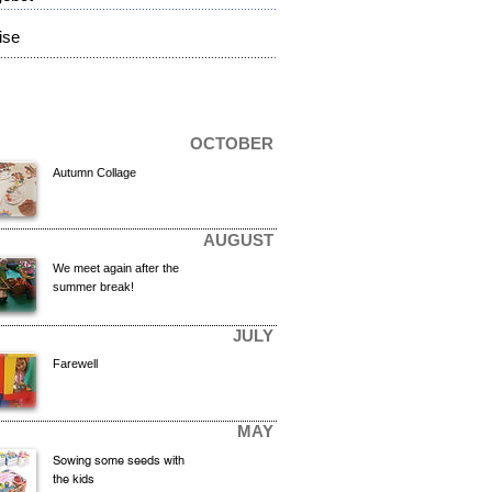
....................................................................................
ise
...................................................................................
.
OCTOBER
Autumn Collage
AUGUST
We meet again after the
summer break!
JULY
Farewell
MAY
Sowing some seeds with
the kids